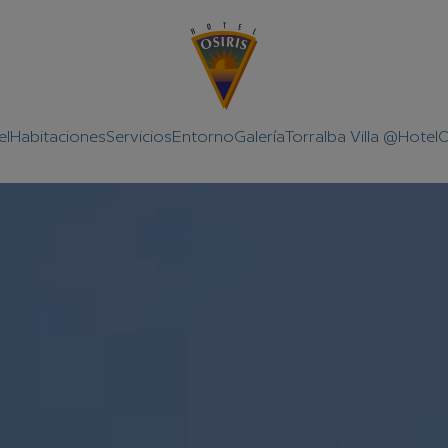
el
Habitaciones
Servicios
Entorno
Galería
Torralba Villa @HotelO